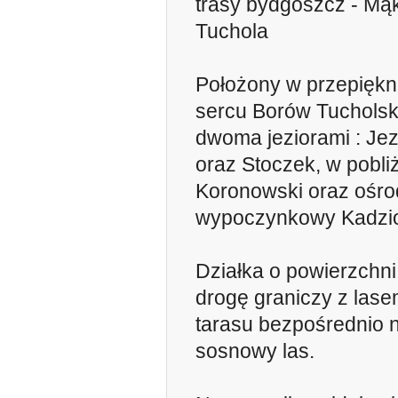
trasy bydgoszcz - Mą
Tuchola
Położony w przepiękne
sercu Borów Tucholsk
dwoma jeziorami : Je
oraz Stoczek, w pobli
Koronowski oraz ośr
wypoczynkowy Kadzi
Działka o powierzchn
drogę graniczy z lase
tarasu bezpośrednio n
sosnowy las.