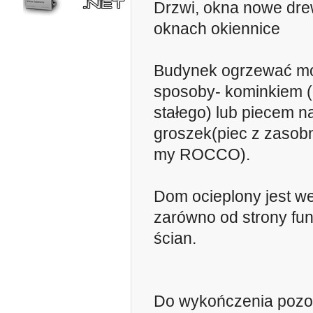
Drzwi, okna nowe dre
oknach okiennice
Budynek ogrzewać m
sposoby- kominkiem (
stałego) lub piecem n
groszek(piec z zasobn
my ROCCO).
Dom ocieplony jest w
zarówno od strony fun
ścian.
Do wykończenia pozos